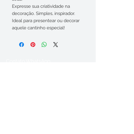
Expresse sua criatividade na
decoração. Simples, inspirador.
Ideal para presentear ou decorar
aquele cantinho especial!
Contato WhatsApp
(35) 9 84391175
Acompanhe nossas
redes sociais
Sinta-se no ateliê!
So Nice (Summer Samba)
-03:33