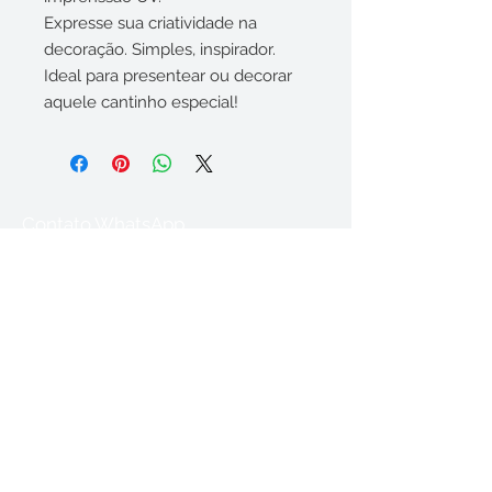
Expresse sua criatividade na
decoração. Simples, inspirador.
Ideal para presentear ou decorar
aquele cantinho especial!
Contato WhatsApp
(35) 9 84391175
Acompanhe nossas
redes sociais
Sinta-se no ateliê!
So Nice (Summer Samba)
-03:33