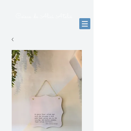
Coisas de Alici Ateliê