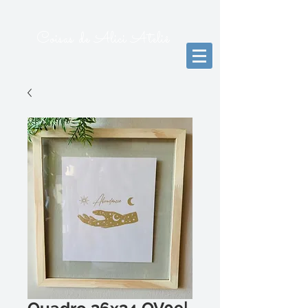
Coisas de Alici Ateliê