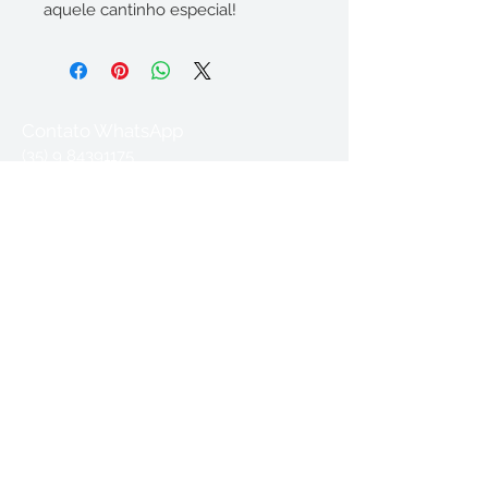
aquele cantinho especial!
Contato WhatsApp
(35) 9 84391175
Acompanhe nossas
redes sociais
Sinta-se no ateliê!
So Nice (Summer Samba)
-03:33
Prazo estimado de envio 07 dias úteis!!
Coisas de Alici Ateliê