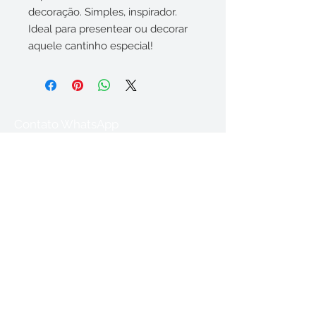
decoração. Simples, inspirador.
Ideal para presentear ou decorar
aquele cantinho especial!
Contato WhatsApp
(35) 9 84391175
Acompanhe nossas
redes sociais
Sinta-se no ateliê!
So Nice (Summer Samba)
-03:33
Prazo estimado de envio 07 dias úteis!!