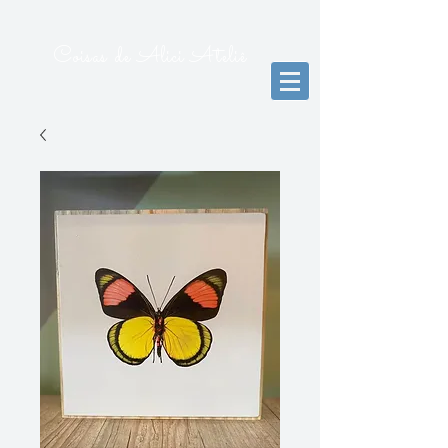
Coisas de Alici Ateliê