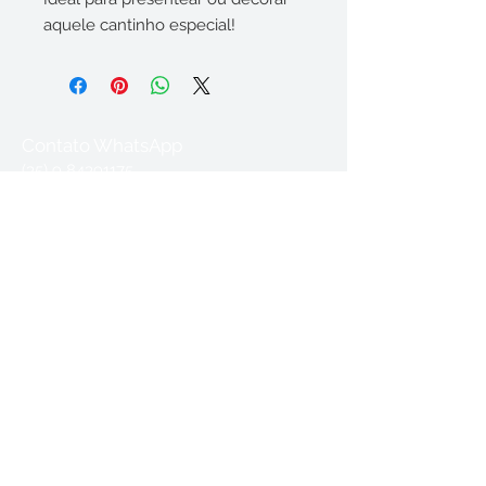
aquele cantinho especial!
Contato WhatsApp
(35) 9 84391175
Acompanhe nossas
redes sociais
Sinta-se no ateliê!
So Nice (Summer Samba)
-03:33
Prazo estimado de envio 07 dias úteis!!
Coisas de Alici Ateliê