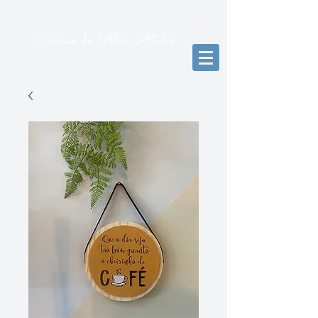
Coisas de Alici Ateliê