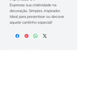
Expresse sua criatividade na
decoração. Simples, inspirador.
Ideal para presentear ou decorar
aquele cantinho especial!
Contato WhatsApp
(35) 9 84391175
Acompanhe nossas
redes sociais
Sinta-se no ateliê!
So Nice (Summer Samba)
-03:33