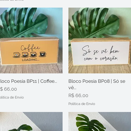
loco Poesia BP11 | Coffee...
Visualização rápida
Bloco Poesia BP08 | Só se
Visualização rápida
vê...
reço
$ 66,00
Preço
R$ 66,00
olítica de Envio
Política de Envio