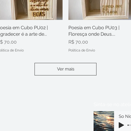
oesia em Cubo PU02 |
Visualização rápida
Poesia em Cubo PU03 |
Visualização rápida
gradecer é a arte de...
Floresça onde Deus....
reço
Preço
$ 70,00
R$ 70,00
olítica de Envio
Política de Envio
Ver mais
Sinta-se no ateli
So Ni