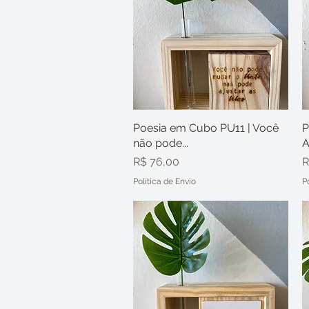
Poesia em Cubo PU11 | Você
Visualização rápida
P
não pode...
A
Preço
P
R$ 76,00
R
Política de Envio
P