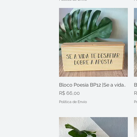
Bloco Poesia BP12 |Se a vida..
Visualização rápida
B
Preço
P
R$ 66,00
R
Política de Envio
P