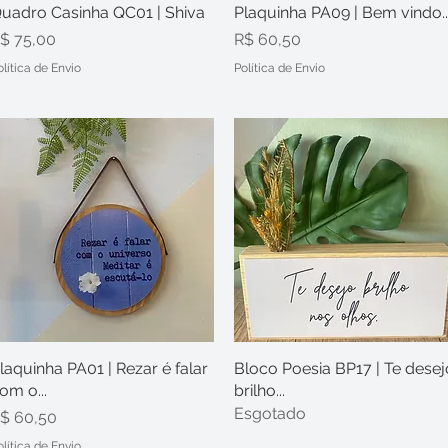
uadro Casinha QC01 | Shiva
Visualização rápida
Plaquinha PA09 | Bem vindo..
Visualização rápida
reço
Preço
$ 75,00
R$ 60,50
olítica de Envio
Política de Envio
laquinha PA01 | Rezar é falar
Visualização rápida
Bloco Poesia BP17 | Te desej
Visualização rápida
om o...
brilho...
Esgotado
reço
$ 60,50
olítica de Envio