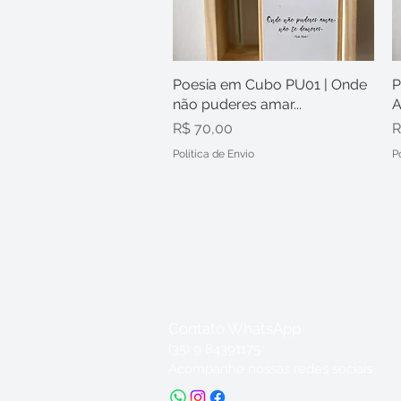
Poesia em Cubo PU01 | Onde
Visualização rápida
P
não puderes amar...
A
Preço
P
R$ 70,00
R
Política de Envio
P
Contato WhatsApp
(35) 9 84391175
Acompanhe nossas redes sociais