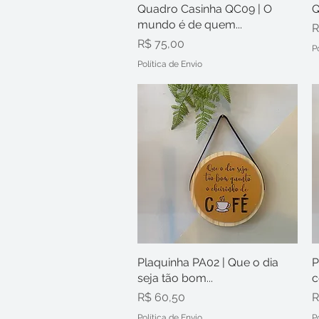
Quadro Casinha QC09 | O
Visualização rápida
Q
mundo é de quem...
P
R
Preço
R$ 75,00
P
Política de Envio
Plaquinha PA02 | Que o dia
Visualização rápida
P
seja tão bom...
c
Preço
P
R$ 60,50
R
Política de Envio
P