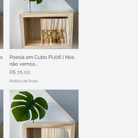
es
Poesia em Cubo PU06 | Nós
Visualização rápida
não vemos...
Preço
R$ 76,00
Política de Envio