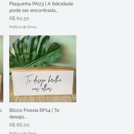
Plaquinha PA03 | A felicidade
Visualização rápida
pode ser encontrada...
Preço
R$ 60,50
Política de Envio
o
Bloco Poesia BP14 | Te
Visualização rápida
desejo...
Preço
R$ 66,00
Política de Envio