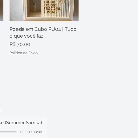
Poesia em Cubo PU04 | Tudo
Visualização rápida
o que você faz...
Preço
R$ 70,00
Política de Envio
ê!
ce (Summer Samba)
00:00 / 03:33